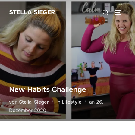
Zum
Suchen
STELLA SIEGER
Inhalt
SEITEN
nach:
springen
New Habits Challenge
Veröffentlicht
von
Stella_Sieger
in
Lifestyle
an
26.
am
Dezember 2020