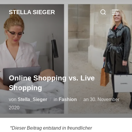
Zum
Suchen
STELLA SIEGER
Inhalt
SEITEN
nach:
springen
Online Shopping vs. Live
Shopping
Veröffentlicht
von
Stella_Sieger
in
Fashion
an
30. November
am
2020
*Dieser Beitrag entstand in freundlicher