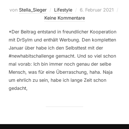
Veröffentlicht
von
Stella_Sieger
Lifestyle
6. Februar 2021
am
Keine Kommentare
*Der Beitrag entstand in freundlicher Kooperation
mit DrSylm und enthält Werbung. Den kompletten
Januar über habe ich den Selbsttest mit der
#newhabitschallenge gemacht. Und so viel schon
mal vorab: Ich bin immer noch genau der selbe
Mensch, was für eine Überraschung, haha. Naja
um ehrlich zu sein, habe ich lange Zeit schon
gedacht,