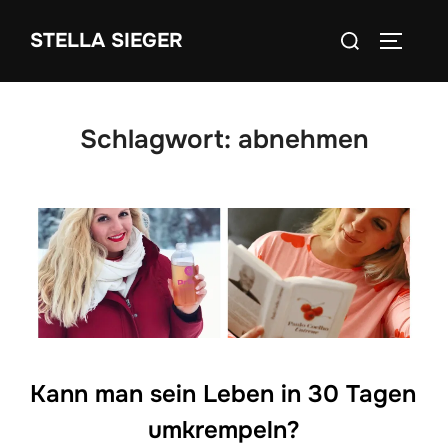
Zum
Suchen
STELLA SIEGER
Inhalt
SEITEN
nach:
springen
Schlagwort:
abnehmen
Kann man sein Leben in 30 Tagen
umkrempeln?