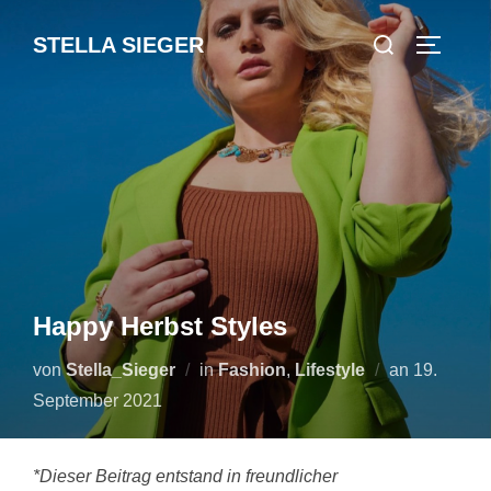
Zum
Suchen
STELLA SIEGER
Inhalt
SEITEN
nach:
springen
Happy Herbst Styles
Veröffentl
von
Stella_Sieger
in
Fashion
,
Lifestyle
an
19.
am
September 2021
*Dieser Beitrag entstand in freundlicher