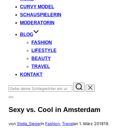
CURVY MODEL
SCHAUSPIELERIN
MODERATORIN
BLOG
FASHION
LIFESTYLE
BEAUTY
TRAVEL
KONTAKT
Suchen
nach:
Seitenleiste
&
Sexy vs. Cool in Amsterdam
Navigation
umschalten
Veröffentlicht
von
Stella_Sieger
in
Fashion
,
Travel
an
1. März 2018
19.