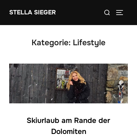
Zum
Suchen
STELLA SIEGER
Inhalt
SEITEN
nach:
springen
Kategorie:
Lifestyle
Skiurlaub am Rande der
Dolomiten