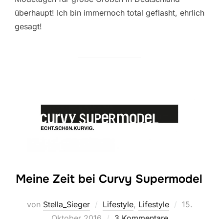
überhaupt! Ich bin immernoch total geflasht, ehrlich
gesagt!
Meine Zeit bei Curvy Supermodel
Veröffentl
von
Stella_Sieger
Lifestyle
,
Lifestyle
15.
am
Oktober 2016
3 Kommentare