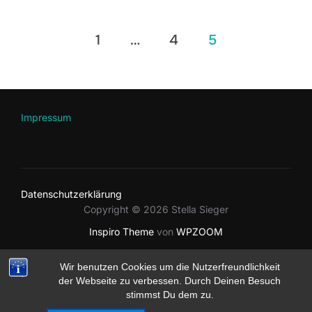
Beitragsnavigation
1
…
4
5
Impressum
Datenschutzerklärung
Copyright © 2026 Stella Sieger
Inspiro Theme
von
WPZOOM
Wir benutzen Cookies um die Nutzerfreundlichkeit
der Webseite zu verbessen. Durch Deinen Besuch
stimmst Du dem zu.