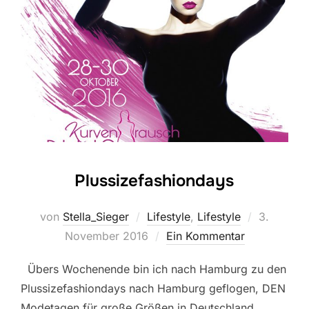
Plussizefashiondays
Veröffentl
von
Stella_Sieger
Lifestyle
,
Lifestyle
3.
am
November 2016
Ein Kommentar
Übers Wochenende bin ich nach Hamburg zu den
Plussizefashiondays nach Hamburg geflogen, DEN
Modetagen für große Größen in Deutschland