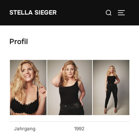
Zum
Suchen
STELLA SIEGER
Inhalt
SEITEN
nach:
springen
Profil
Jahrgang
1992