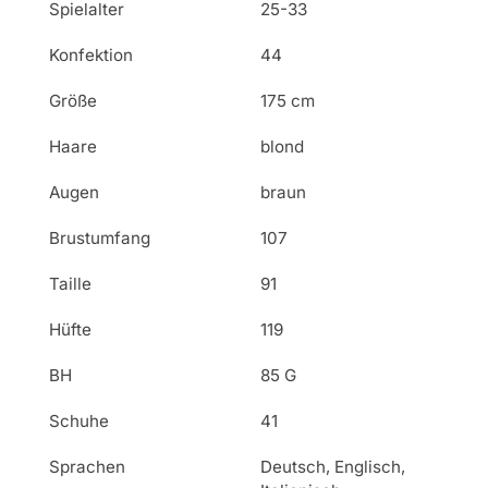
Spielalter
25-33
Konfektion
44
Größe
175 cm
Haare
blond
Augen
braun
Brustumfang
107
Taille
91
Hüfte
119
BH
85 G
Schuhe
41
Sprachen
Deutsch, Englisch,